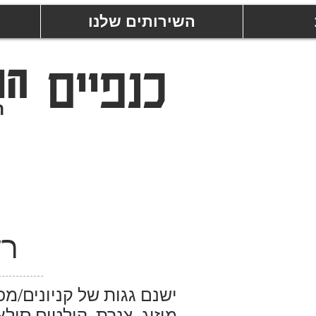
השירותים שלנו
כנפיים
הר
ר
רש
ישנם גגות של קניונים/מ
מיזוג, צנרת, קולטים סולא