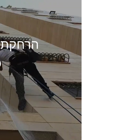
הרחקת יו
כ