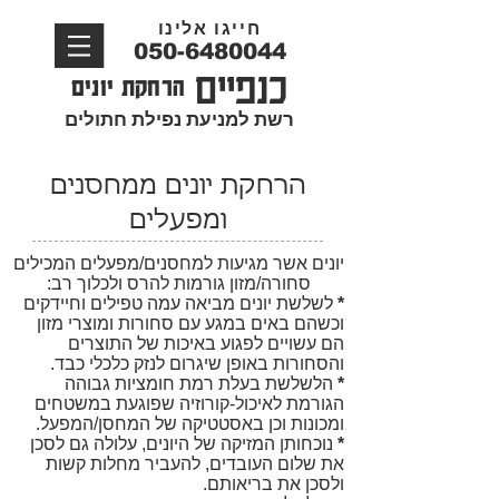
חייגו אלינו
050-6480044
כנפיים
הרחקת יונים
רשת למניעת נפילת חתולים
הרחקת יונים ממחסנים
ומפעלים
יונים אשר מגיעות למחסנים/מפעלים המכילים
סחורה/מזון גורמות להרס ולכלוך רב:
*
לשלשת יונים מביאה עמה טפילים וחיידקים
וכשהם באים במגע עם סחורות ומוצרי מזון
הם עשויים לפגוע באיכות של התוצרים
והסחורות באופן שיגרום לנזק כלכלי כבד.
*
הלשלשת בעלת רמת חומציות גבוהה
הגורמת לאיכול-קורוזיה שפוגעת במשטחים
ומכונות וכן באסטטיקה של המחסן/המפעל.
*
נוכחותן המזיקה של היונים, עלולה גם לסכן
את שלום העובדים, להעביר מחלות קשות
ולסכן את בריאותם.