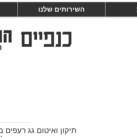
השירותים שלנו
כנפיים
הר
ר
תיקון ואיטום גג רעפים ב